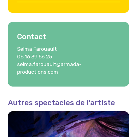
Contact
Selma Farouault
06 16 39 56 25
selma.farouault@armada-
productions.com
Autres spectacles de l'artiste