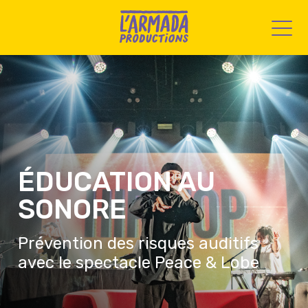
ÉDUCATION AU
SONORE
Prévention des risques auditifs
avec le spectacle Peace & Lobe