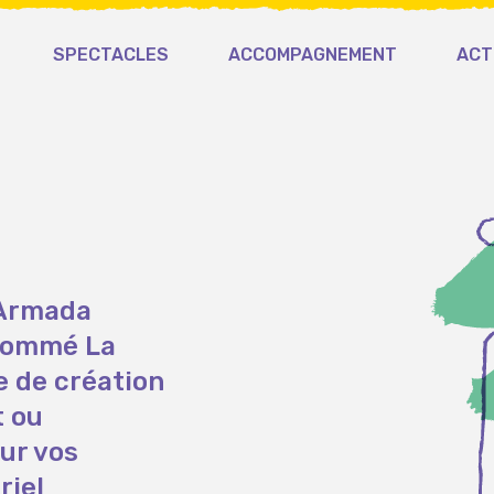
SPECTACLES
ACCOMPAGNEMENT
ACT
’Armada
énommé La
 de création
t ou
ur vos
riel