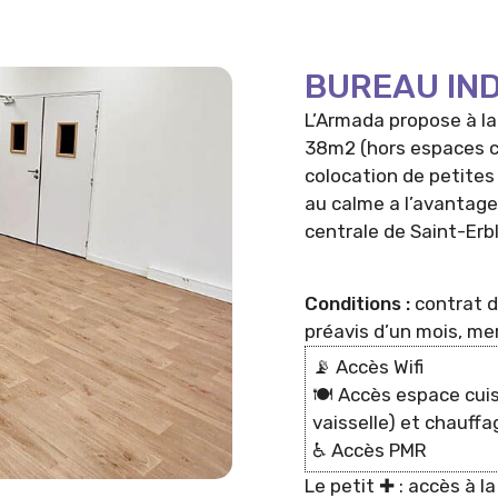
BUREAU IN
L’Armada propose à la
38m2 (hors espaces c
colocation de petites
au calme a l’avantage 
centrale de Saint-Erb
Conditions :
contrat d
préavis d’un mois, mer
📡 Accès Wifi
🍽 Accès espace cuis
vaisselle) et chauffa
♿️ Accès PMR
Le petit ✚ : accès à la