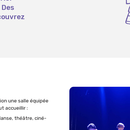
 Des
couvrez
ion une salle équipée
 accueillir :
danse, théâtre, ciné-