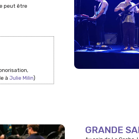
le peut être
onorisation,
de à
Julie Milin
)
GRANDE SAL