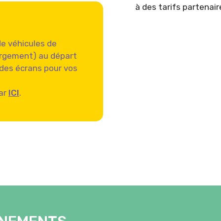
à des tarifs partenair
de véhicules de
argement) au départ
t des écrans pour vos
ar
ICI
.