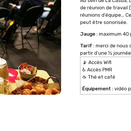
Au sein de La Casba, 
de réunion de travail 
réunions d’équipe… Ce
peut être sonorisée.
Jauge
: maximum 40 p
Tarif
: merci de nous 
partir d’une ½ journée
📡 Accès Wifi
♿️ Accès PMR
☕️ Thé et café
Équipement
: vidéo 