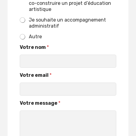
co-construire un projet d’éducation
artistique
Je souhaite un accompagnement
administratif
Autre
V
Votre nom
*
o
t
r
e
Votre email
*
V
o
t
r
e
Votre message
*
V
o
t
r
e