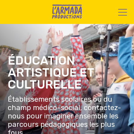
ÉDUCATION
ARTISTIQUE ET
CULTURELLE
Établissements scolaires ou du
champ médico-social, contactez-
nous pour imaginer ensemble les
parcours pédagogiques les plus
fous.