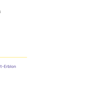
:
nt-Erblon