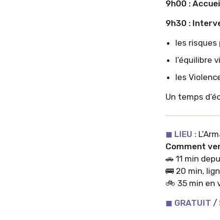
9h00 : Accuei
9h30 :
Interve
les risques
l’équilibre 
les Violenc
Un temps d’é
◼︎ LIEU :
L’Arm
Comment ven
🚗 11 min depu
🚌 20 min, lig
🚲 35 min en 
◼︎ GRATUIT
/