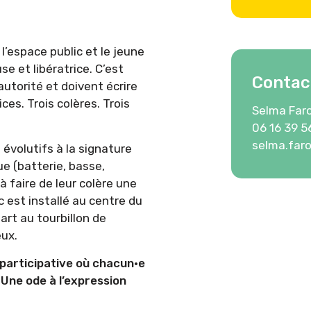
’espace public et le jeune
se et libératrice. C’est
Contac
’autorité et doivent écrire
ces. Trois colères. Trois
Selma Far
06 16 39 5
selma.far
évolutifs à la signature
ue (batterie, basse,
à faire de leur colère une
c est installé au centre du
part au tourbillon de
eux.
 participative où chacun·e
 Une ode à l’expression