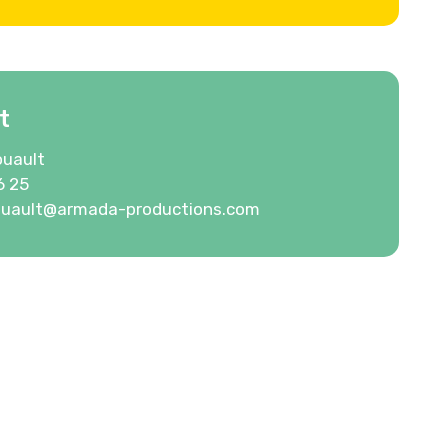
t
ouault
6 25
ouault@armada-productions.com