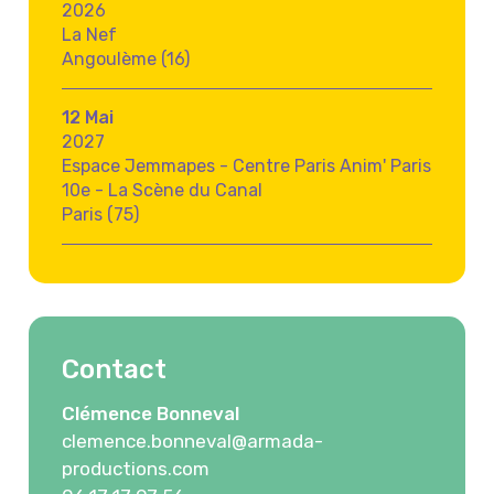
2026
La Nef
Angoulème (16)
12 Mai
2027
Espace Jemmapes - Centre Paris Anim' Paris
10e - La Scène du Canal
Paris (75)
Contact
Clémence Bonneval
clemence.bonneval@armada-
productions.com