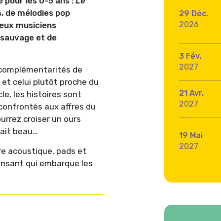
 pour les 0-5 ans :
Le
s, de mélodies pop
29 Déc.
2026
deux musiciens
 sauvage et de
3 Fév.
2027
 complémentarités de
 et celui plutôt proche du
21 Avr.
le, les histoires sont
2027
onfrontés aux affres du
urrez croiser un ours
fait beau…
19 Mai
2027
re acoustique, pads et
dansant qui embarque les